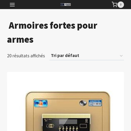
Aller
0
au
contenu
Armoires fortes pour
armes
20 résultats affichés